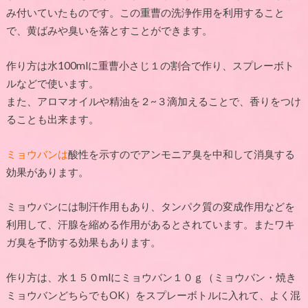
み付いていたものです。この重曹の洗浄作用を利用すること
で、黄ばみや臭いを落とすことができます。
作り方は水
100ml
に重曹小さじ１の割合で作り、スプレーボト
ルなどで使います。
また、アロマオイルや精油を２
~
３滴加えることで、香りをつけ
ることも出来ます。
ミョウバンは
酸性を示すのでアンモニア臭を中和して消臭する
効果があります。
ミョウバンには制汗作用もあり、タンパク質の変成作用などを
利用して、汗腺を縮める作用があるとされています。またワキ
ガ臭を予防する効果もあります。
作り方は、水１５０
ml
にミョウバン１０ｇ（ミョウバン・焼き
ミョウバンどちらでも
OK
）をスプレーボトルに入れて、よく混