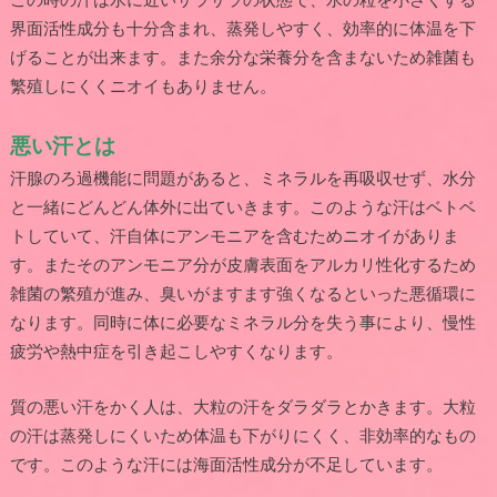
界面活性成分も十分含まれ、蒸発しやすく、効率的に体温を下
げることが出来ます。また余分な栄養分を含まないため雑菌も
繁殖しにくくニオイもありません。
悪い汗とは
汗腺のろ過機能に問題があると、ミネラルを再吸収せず、水分
と一緒にどんどん体外に出ていきます。このような汗はベトベ
トしていて、汗自体にアンモニアを含むためニオイがありま
す。またそのアンモニア分が皮膚表面をアルカリ性化するため
雑菌の繁殖が進み、臭いがますます強くなるといった悪循環に
なります。同時に体に必要なミネラル分を失う事により、慢性
疲労や熱中症を引き起こしやすくなります。
質の悪い汗をかく人は、大粒の汗をダラダラとかきます。大粒
の汗は蒸発しにくいため体温も下がりにくく、非効率的なもの
です。このような汗には海面活性成分が不足しています。