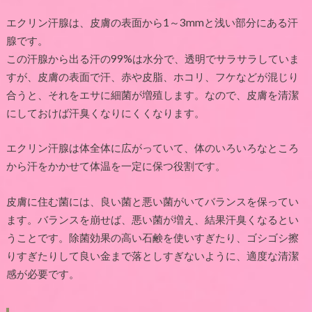
エクリン汗腺は、皮膚の表面から
1
～
3mm
と浅い部分にある汗
腺です。
この汗腺から出る汗の
99%
は水分で、透明でサラサラしていま
すが、皮膚の表面で汗、赤や皮脂、ホコリ、フケなどが混じり
合うと、それをエサに細菌が増殖します。なので、皮膚を清潔
にしておけば汗臭くなりにくくなります。
エクリン汗腺は体全体に広がっていて、体のいろいろなところ
から汗をかかせて体温を一定に保つ役割です。
皮膚に住む菌には、良い菌と悪い菌がいてバランスを保ってい
ます。バランスを崩せば、悪い菌が増え、結果汗臭くなるとい
うことです。除菌効果の高い石鹸を使いすぎたり、ゴシゴシ擦
りすぎたりして良い金まで落としすぎないように、適度な清潔
感が必要です。