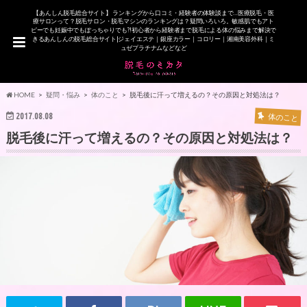
【あんしん脱毛総合サイト】 ランキングから口コミ・経験者の体験談まで…医療脱毛・医
療サロンって？脱毛サロン・脱毛マシンのランキングは？疑問いろいろ。敏感肌でもアト
ピーでも妊娠中でもぽっちゃりでも?!初心者から経験者まで脱毛による体の悩みまで解決で
きるあんしんの脱毛総合サイト|ジェイエステ｜銀座カラー｜コロリー｜湘南美容外科｜ミ
ュゼプラチナムなどなど
HOME
疑問・悩み
体のこと
脱毛後に汗って増えるの？その原因と対処法は？
2017.08.08
体のこと
脱毛後に汗って増えるの？その原因と対処法は？