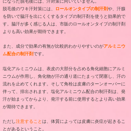
になった脱毛後には、汗対策に向いていません。
脱毛後のワキ汗対策には、
ロールオンタイプの制汗剤
や、汗腺
を防いで脇汗を出にくくするタイプの制汗剤を使うと効果的で
す。脇汗が多く感じる人は、市販のロールオンタイプの制汗剤
よりも高い効果が期待できます。
また、成分で効果の有無が比較的わかりやすいのが
アルミニウ
ム配合の制汗剤
です。
塩化アルミニウムは、表皮の大部分を占める角化細胞にアルミ
ニウムが作用し、角化物が汗の通り道にたまって閉塞し、汗の
流れを止めてくれます。そして角栓は皮膚のターンオーバーに
伴って、排出されます。塩化アルミニウム配合の制汗剤は、発
汗が始まってからより、発汗する前に使用するとより高い効果
が期待できます。
ただし
注意すること
は、体質によっては皮膚に炎症が起きるこ
とがあるということ。