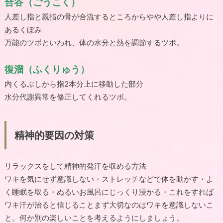
合谷（ごうこく）
人差し指と親指の骨が合流するところからやや人差し指よりに
あるくぼみ
万能のツボといわれ、体の水分と熱を調節するツボ。
復溜（ふくりゅう）
内くるぶしから指
2
本分上に移動した部分
水分代謝異常を修正してくれるツボ。
精神的要因の対策
リラックスをして精神的発汗を収める方法
ワキを気にせず意識しない・ストレッチなどで体を動かす・よ
く睡眠を取る・ぬるいお風呂にじっくり浸かる・これをすれば
ワキ汗が治ると信じることまず大切なのはワキを意識しないこ
と。何か別の楽しいことを考えるようにしましょう。