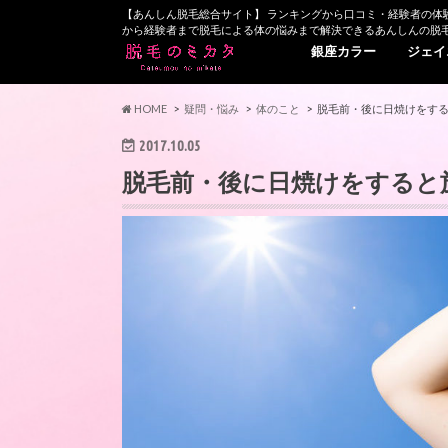
【あんしん脱毛総合サイト】 ランキングから口コミ・経験者の体
から経験者まで脱毛による体の悩みまで解決できるあんしんの脱
銀座カラー
ジェイ
HOME
疑問・悩み
体のこと
脱毛前・後に日焼けをす
2017.10.05
脱毛前・後に日焼けをすると