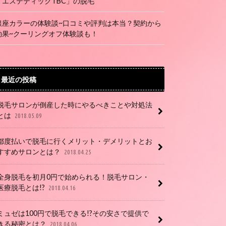
「エステティックTBC」の脱毛
銀座カラーの体験談~口コミや評判は本当？契約から
効果~クーリングオフ体験談も！
最近の投稿
脱毛サロンが倒産した時にやるべきことや対処法
とは
2018.05.09
都度払いで脱毛に行くメリット・デメリットとお
すすめサロンとは？
2018.04.25
全身脱毛を初月0円で始められる！脱毛サロン・
医療脱毛とは!?
2018.04.16
ミュゼは100円で脱毛できる!?その安さで提供で
きる秘密とは？
2018.04.06