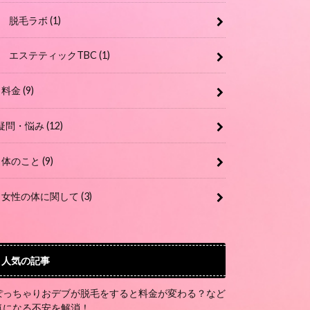
脱毛ラボ
(1)
エステティックTBC
(1)
料金
(9)
疑問・悩み
(12)
体のこと
(9)
女性の体に関して
(3)
人気の記事
ぽっちゃりおデブが脱毛をすると料金が変わる？など
気になる不安を解消！