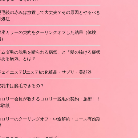
脱毛後の赤みは放置して大丈夫？その原因とやるべき
対処法
銀座カラーの契約をクーリングオフした結果（体験
談）
「ムダ毛の脱毛を断られる病気」と「髪の抜ける症状
のある病気」とは？
ジェイエステ(Jエステ)の化粧品・サプリ・美顔器
授乳中は脱毛できるの？
コロリー会員が教えるコロリー脱毛の契約・施術！！
体験談
コロリーのクーリングオフ・中途解約・コース有効期
限