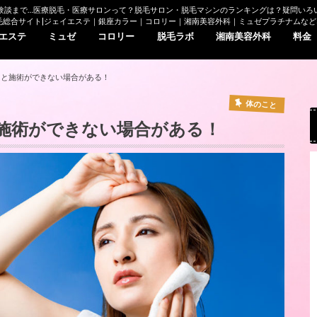
験談まで…医療脱毛・医療サロンって？脱毛サロン・脱毛マシンのランキングは？疑問いろい
毛総合サイト|ジェイエステ｜銀座カラー｜コロリー｜湘南美容外科｜ミュゼプラチナムなど
エステ
ミュゼ
コロリー
脱毛ラボ
湘南美容外科
料金
ると施術ができない場合がある！
体のこと
施術ができない場合がある！