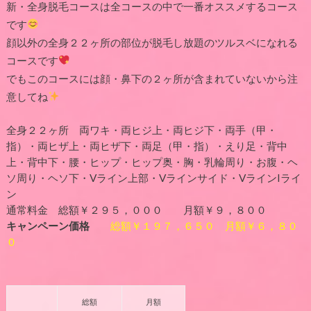
新・全身脱毛コースは全コースの中で一番オススメするコース
です
顔以外の全身２２ヶ所の部位が脱毛し放題のツルスベになれる
コースです
でもこのコースには顔・鼻下の２ヶ所が含まれていないから注
意してね
全身２２ヶ所 両ワキ・両ヒジ上・両ヒジ下・両手（甲・
指）・両ヒザ上・両ヒザ下・両足（甲・指）・えり足・背中
上・背中下・腰・ヒップ・ヒップ奥・胸・乳輪周り・お腹・ヘ
ソ周り・ヘソ下・Vライン上部・Vラインサイド・VラインIライ
ン
通常料金 総額￥２９５，０００ 月額￥９，８００
キャンペーン価格
総額￥１９７，６５０ 月額￥６，８０
０
総額
月額