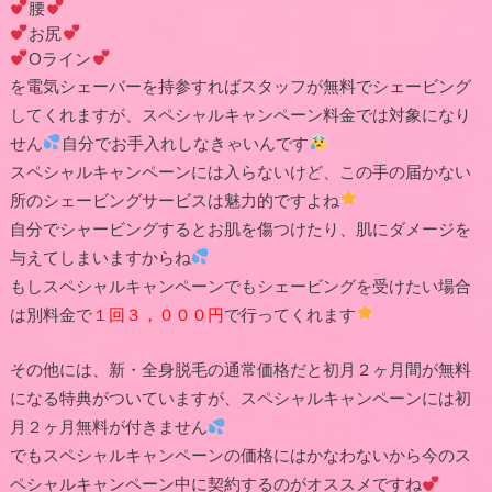
腰
お尻
Oライン
を電気シェーバーを持参すればスタッフが無料でシェービング
してくれますが、スペシャルキャンペーン料金では対象になり
せん
自分でお手入れしなきゃいんです
スペシャルキャンペーンには入らないけど、この手の届かない
所のシェービングサービスは魅力的ですよね
自分でシャービングするとお肌を傷つけたり、肌にダメージを
与えてしまいますからね
もしスペシャルキャンペーンでもシェービングを受けたい場合
は別料金で
１回３，０００円
で行ってくれます
その他には、新・全身脱毛の通常価格だと初月２ヶ月間が無料
になる特典がついていますが、スペシャルキャンペーンには初
月２ヶ月無料が付きません
でもスペシャルキャンペーンの価格にはかなわないから今のス
ペシャルキャンペーン中に契約するのがオススメですね