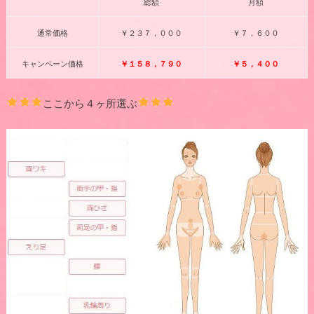
総額
月額
通常価格
￥２３７，０００
￥７，６００
キャンペーン価格
￥１５８，７９０
￥５，４００
ここから４ヶ所選ぶ