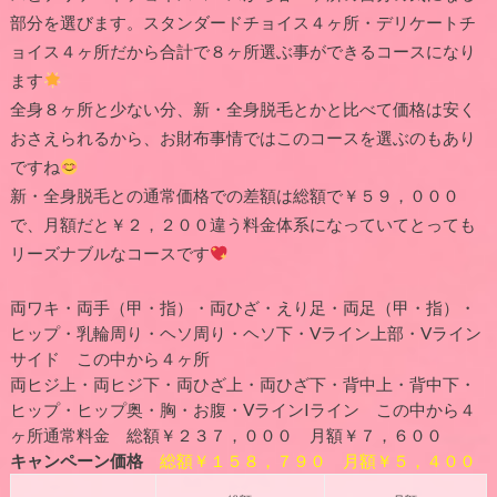
部分を選びます。スタンダードチョイス４ヶ所・デリケートチ
ョイス４ヶ所だから合計で８ヶ所選ぶ事ができるコースになり
ます
全身８ヶ所と少ない分、新・全身脱毛とかと比べて価格は安く
おさえられるから、お財布事情ではこのコースを選ぶのもあり
ですね
新・全身脱毛との通常価格での差額は総額で￥５９，０００
で、月額だと￥２，２００違う料金体系になっていてとっても
リーズナブルなコースです
両ワキ・両手（甲・指）・両ひざ・えり足・両足（甲・指）・
ヒップ・乳輪周り・ヘソ周り・ヘソ下・Vライン上部・Vライン
サイド この中から４ヶ所
両ヒジ上・両ヒジ下・両ひざ上・両ひざ下・背中上・背中下・
ヒップ・ヒップ奥・胸・お腹・VラインIライン この中から４
ヶ所通常料金 総額￥２３７，０００ 月額￥７，６００
キャンペーン価格
総額￥１５８，７９０ 月額￥５，４００