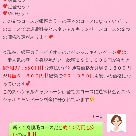
足全セット
VIOセット
この９つコースが銀座カラーの基本のコースになっていて、こ
のコースでは通常料金とスネシャルキャンペーンコースの２つ
の価格設定があります
今現在、銀座カラーイチオシのスペシャルキャンペーン
は
、
一番人気の新・全身脱毛だと、総額２９５，０００円が今だと
総額197，65
０円
分割払いだと通常価格が月額９，８００円
が
月額６，８００円
総額で
９７，３５０円
も安いの価格にな
っています
このスペシャルキャンペーンは全てのコースに通常料金とスペ
シャルキャンペーン料金に分かれています
ミーコ
新・全身脱毛コースだと
約１０万円も安
い
のね