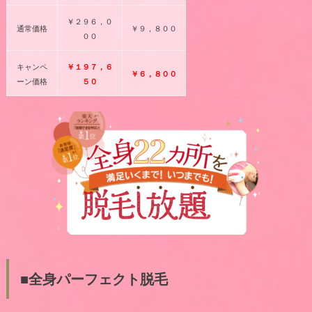
￥２９６，０
通常価格
￥９，８００
００
キャンペ
￥１９７，６
￥６，８００
ーン価格
５０
■全身パーフェクト脱毛