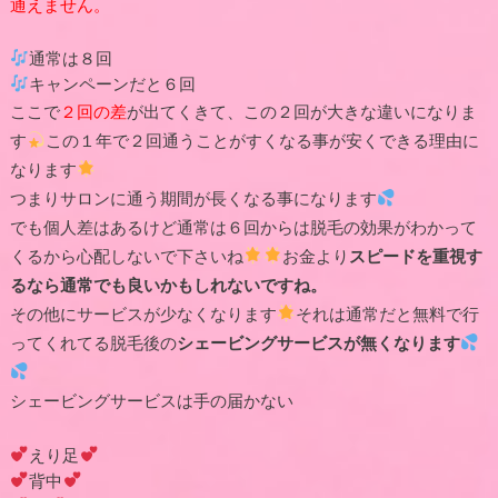
通えません。
通常は８回
キャンペーンだと６回
ここで
２回の差
が出てくきて、この２回が大きな違いになりま
す
この１年で２回通うことがすくなる事が安くできる理由に
なります
つまりサロンに通う期間が長くなる事になります
でも個人差はあるけど通常は６回からは脱毛の効果がわかって
くるから心配しないで下さいね
お金より
スピードを重視す
るなら通常でも良いかもしれないですね。
その他にサービスが少なくなります
それは通常だと無料で行
ってくれてる脱毛後の
シェービングサービスが無くなります
シェービングサービスは手の届かない
えり足
背中