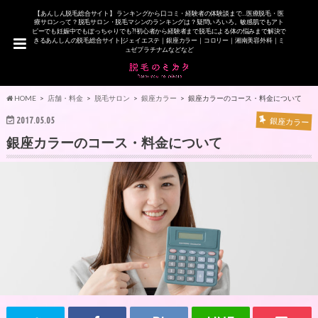
【あんしん脱毛総合サイト】 ランキングから口コミ・経験者の体験談まで…医療脱毛・医
療サロンって？脱毛サロン・脱毛マシンのランキングは？疑問いろいろ。敏感肌でもアト
ピーでも妊娠中でもぽっちゃりでも?!初心者から経験者まで脱毛による体の悩みまで解決で
きるあんしんの脱毛総合サイト|ジェイエステ｜銀座カラー｜コロリー｜湘南美容外科｜ミ
ュゼプラチナムなどなど
HOME
店舗・料金
脱毛サロン
銀座カラー
銀座カラーのコース・料金について
2017.05.05
銀座カラー
銀座カラーのコース・料金について