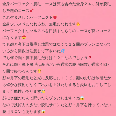
全身パーフェクト脱毛コースは顔も含めた全身２４ヶ所が脱毛
し放題のコース
これぞまさしくパーフェクト
全身ツルスベになれるわ。無毛になれます
パーフェクトなツルスベを目指すならこのコースが良いコース
になります
でも顔と鼻下は脱毛し放題ではなくて１２回のプランになって
いるから回数は注意して下さいね
でも何で顔・鼻下脱毛だけは１２回なのでしょう
それは顔・鼻下脱毛は産毛だから通常の脱毛回数が通常４回～
５回で終わるんです
顔や鼻下の産毛だと光に反応しにくくて、顔のお肌は敏感だか
ら確かな技術がなくて出力を上げたりすると炎症をおこしてし
まう可能性があります
顔に炎症だなんて聞いたらゾッとしますよね
なので技術力の少ない脱毛サロンだと顔・鼻下を行っていない
脱毛サロンもあります