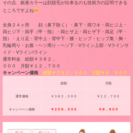
その点、銀座カラーは顔脱毛が出来るのも技術力の証明できる
ところですよね
全身２４ヶ所 顔（鼻下除く）・鼻下・両ワキ・両ヒジ上・
両ヒジ下・両手（甲・指）・両ヒザ上・両ヒザ下・両足（甲・
指）・えり足・背中上・背中下・腰・ヒップ・ヒップ奥・胸・
乳輪周り・お腹・ヘソ周り・ヘソ下・Vライン上部・Vラインサ
イド・VラインIライン
通常料金 総額￥３８２，
０００ 月額￥１２，７００
キャンペーン価格
総額￥２５９，０００ 月額￥８，９００
総額
月額
通常価格
￥３８２，０００
￥１２，７００
キャンペーン価格
￥２５９，０００
￥８，９００