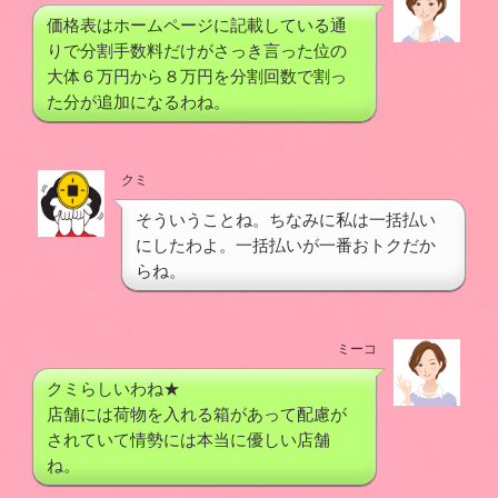
価格表はホームページに記載している通
りで分割手数料だけがさっき言った位の
大体６万円から８万円を分割回数で割っ
た分が追加になるわね。
クミ
そういうことね。ちなみに私は一括払い
にしたわよ。一括払いが一番おトクだか
らね。
ミーコ
クミらしいわね★
店舗には荷物を入れる箱があって配慮が
されていて情勢には本当に優しい店舗
ね。