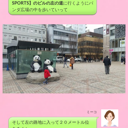
SPORTS】のビルの左の道
に行くようにパ
ンダ広場の中を歩いていって
ミーコ
そして左の路地に入って２０メートル位