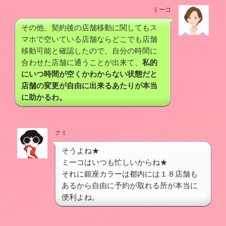
ミーコ
その他、契約後の店舗移動に関してもス
マホで空いている店舗ならどこでも店舗
移動可能と確認したので、自分の時間に
合わせた店舗に通うことが出来て、
私的
にいつ時間が空くかわからない状態だと
店舗の変更が自由に出来るあたりが本当
に助かるわ。
クミ
そうよね★
ミーコはいつも忙しいからね★
それに銀座カラーは都内には１８店舗も
あるから自由に予約が取れる所が本当に
便利よね。