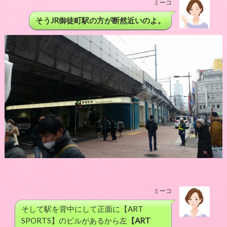
ミーコ
そうJR御徒町駅の方が断然近いのよ。
ミーコ
そして駅を背中にして正面に【ART
SPORTS】のビルがあるから左
【ART