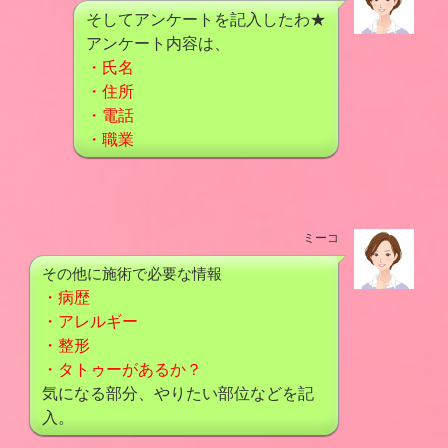
そしてアンケートを記入したわ★
アンケート内容は、
・氏名
・住所
・電話
・職業
ミーコ
その他に施術で必要な情報
・病歴
・アレルギー
・整形
・タトゥーがあるか？
気になる部分、やりたい部位などを記
入。