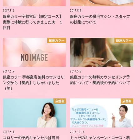
2017.5.5
2017.5.5
銀座カラー宇都宮店【限定コース】
銀座カラーの脱毛マシン・スタッフ
実際に体験に行ってきました★ １
の技術について
回目
銀座カラー
銀座カラー
2017.5.5
2017.5.5
銀座カラー 宇都宮店 無料カウンセリ
銀座カラーの無料カウンセリング予
ングから【契約】しちゃいました
約について・契約後の予約について
（笑）
店舗名
店舗名
2017.5.3
2017.10.17
コロリーの予約キャンセルは当日
ミュゼのキャンペーン・コース・料