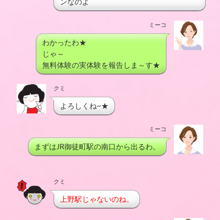
ンなのよ
ミーコ
わかったわ★
じゃ～
無料体験の実体験を報告しま～す★
クミ
よろしくね~★
ミーコ
まずはJR御徒町駅の南口から出るわ。
クミ
上野駅じゃないのね。