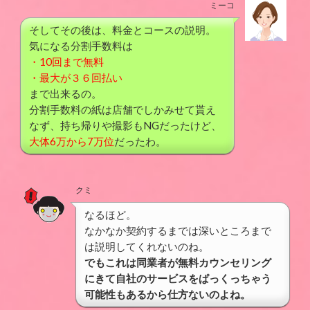
ミーコ
そしてその後は、料金とコースの説明。
気になる分割手数料は
・10回まで無料
・最大が３６回払い
まで出来るの。
分割手数料の紙は店舗でしかみせて貰え
なず、持ち帰りや撮影もNGだったけど、
大体6万から7万位
だったわ。
クミ
なるほど。
なかなか契約するまでは深いところまで
は説明してくれないのね。
でもこれは同業者が無料カウンセリング
にきて自社のサービスをぱっくっちゃう
可能性もあるから仕方ないのよね。