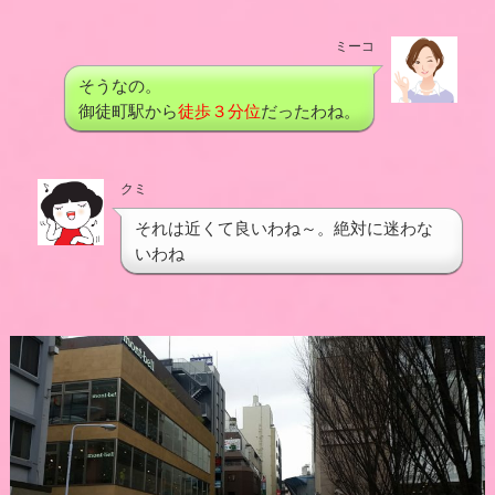
ミーコ
そうなの。
御徒町駅から
徒歩３分位
だったわね。
クミ
それは近くて良いわね～。絶対に迷わな
いわね