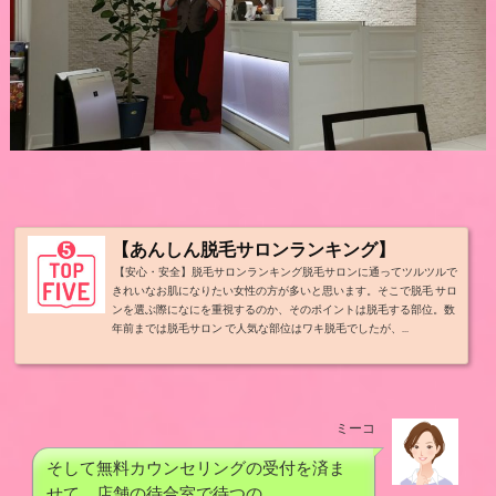
【あんしん脱毛サロンランキング】
【安心・安全】脱毛サロンランキング脱毛サロンに通ってツルツルで
きれいなお肌になりたい女性の方が多いと思います。そこで脱毛 サロ
ンを選ぶ際になにを重視するのか、そのポイントは脱毛する部位。数
年前までは脱毛サロン で人気な部位はワキ脱毛でしたが、...
ミーコ
そして無料カウンセリングの受付を済ま
せて、店舗の待合室で待つの。