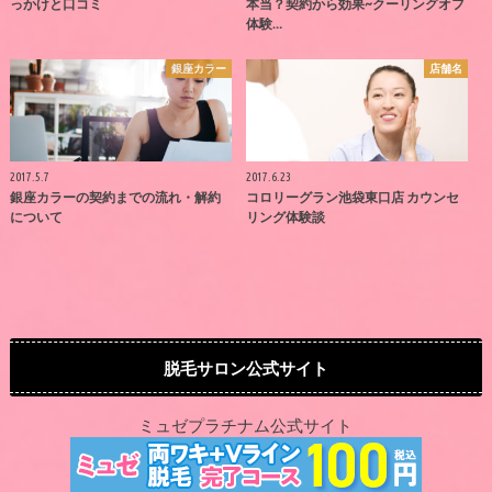
っかけと口コミ
本当？契約から効果~クーリングオフ
体験…
銀座カラー
店舗名
2017.5.7
2017.6.23
銀座カラーの契約までの流れ・解約
コロリーグラン池袋東口店 カウンセ
について
リング体験談
脱毛サロン公式サイト
ミュゼプラチナム公式サイト