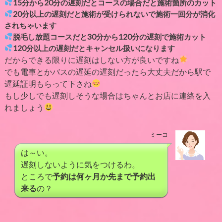
15分から20分の遅刻だとコースの場合だと施術箇所のカット
20分以上の遅刻だと施術が受けられないで施術一回分が消化
されちゃいます
脱毛し放題コースだと30分から120分の遅刻で施術カット
120分以上の遅刻だとキャンセル扱いになります
だからできる限りに遅刻はしない方が良いですね
でも電車とかバスの遅延の遅刻だったら大丈夫だから駅で
遅延証明もらって下さね
もし少しでも遅刻しそうな場合はちゃんとお店に連絡を入
れましょう
ミーコ
は～い。
遅刻しないように気をつけるわ。
ところで
予約は何ヶ月か先まで予約出
来る
の？