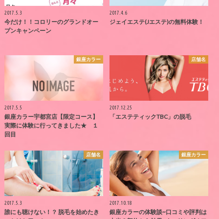
2017.5.3
2017.4.6
今だけ！！コロリーのグランドオー
ジェイエステ(Jエステ)の無料体験！
プンキャンペーン
銀座カラー
店舗名
2017.5.5
2017.12.25
銀座カラー宇都宮店【限定コース】
「エステティックTBC」の脱毛
実際に体験に行ってきました★ １
回目
店舗名
銀座カラー
2017.5.3
2017.10.18
誰にも聴けない！？ 脱毛を始めたき
銀座カラーの体験談~口コミや評判は