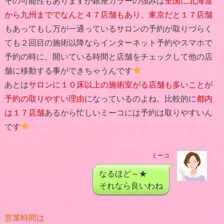
その可能性もありますが銀座カラーの強みは
全国に北海道
から九州まででなんと４７店舗もあり、東京だと１７店舗
もあってもし万が一通っているサロンの予約が取りづらく
ても２回目の施術以降ならインターネット予約やスマホで
予約の時に、開いている時間と店舗をチェックして他の店
舗に移動する事ができちゃうんです
あとは
サロンに１０床以上の施術室がる店舗も多いことが
予約の取りやすい理由
になっているのよね。比較的に
都内
は１７店舗
あるから忙しいミーコには予約は取りやすいん
です
ミーコ
なるほど～★
それなら良いわね
営業時間は