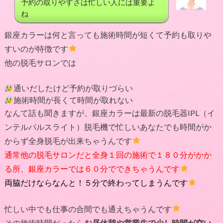
予約の取りやすさは忙しい人には重要よ
ね
銀座カラーは何と言っても施術時間が短くて予約も取りや
すいのが特徴です
他の脱毛サロンでは
通いだしたけど予約が取りづらい
施術時間が長くて時間が取れない
なんて話も聞きますが、銀座カラーは最新の脱毛器IPL（イ
ンテルパルスライト）脱毛機で忙しいあなたでも時間がか
からず全身脱毛が出来ちゃうんです
通常他の脱毛サロンだと全身１回の施術で１８０分がかか
る所、銀座カラーでは６０分でできちゃうんです
両脇だけならなんと！５分で終わってしまうんです
忙しい中でも仕事の合間でも通えちゃうんです
その施術時間だったら
お昼休憩や営業先で少し時間が空い