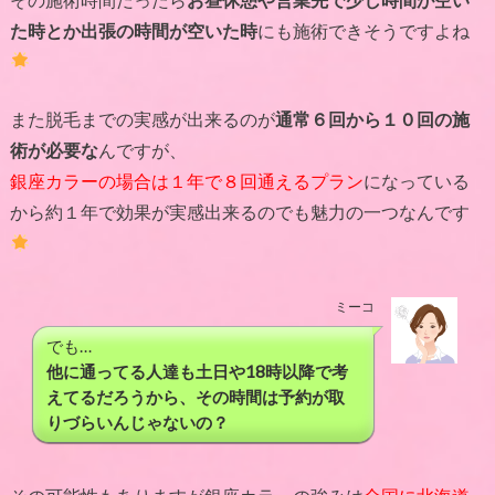
た時とか出張の時間が空いた時
にも施術できそうですよね
また脱毛までの実感が出来るのが
通常６回から１０回の施
術が必要な
んですが、
銀座カラーの場合は１年で８回通えるプラン
になっている
から約１年で効果が実感出来るのでも魅力の一つなんです
ミーコ
でも…
他に通ってる人達も土日や18時以降で考
えてるだろうから、その時間は予約が取
りづらいんじゃないの？