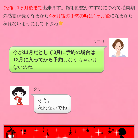
予約は3ヶ月後まで
出来ます。施術回数がすすむにつれて毛周期
の感覚が長くなるから
4ヶ月後の予約の時は1ヶ月後
になるから
忘れないようにして下さね
ミーコ
今が
11月だとして3月に予約の場合は
12月に入ってから予約
しなくちゃいけ
ないのね
クミ
そう。
忘れないでね