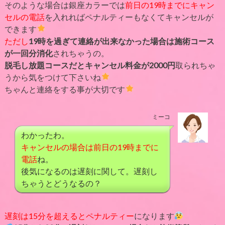
そのような場合は銀座カラーでは
前日の19時までにキャン
セルの電話
を入れればペナルティーもなくてキャンセルが
できます
ただし
19時を過ぎて連絡が出来なかった場合は施術コース
が一回分消化
されちゃうの。
脱毛し放題コースだとキャンセル料金が2000円
取られちゃ
うから気をつけて下さいね
ちゃんと連絡をする事が大切です
ミーコ
わかったわ。
キャンセルの場合は前日の19時までに
電話
ね。
後気になるのは遅刻に関して。遅刻し
ちゃうとどうなるの？
遅刻は15分を超えるとペナルティー
になります