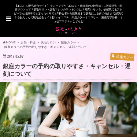
【あんしん脱毛総合サイト】 ランキングから口コミ・経験者の体験談まで…医療脱毛・医
療サロンって？脱毛サロン・脱毛マシンのランキングは？疑問いろいろ。敏感肌でもアト
ピーでも妊娠中でもぽっちゃりでも?!初心者から経験者まで脱毛による体の悩みまで解決で
きるあんしんの脱毛総合サイト|ジェイエステ｜銀座カラー｜コロリー｜湘南美容外科｜ミ
ュゼプラチナムなどなど
HOME
店舗・料金
脱毛サロン
銀座カラー
銀座カラーの予約の取りやすさ・キャンセル・遅刻について
2017.05.07
銀座カラー
銀座カラーの予約の取りやすさ・キャンセル・遅
刻について