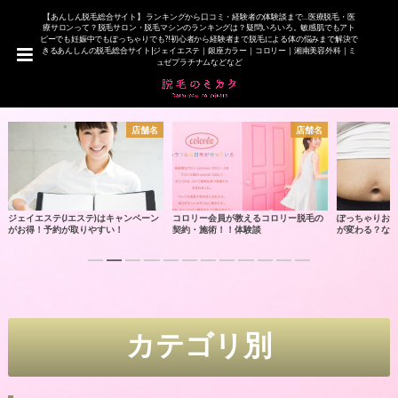
【あんしん脱毛総合サイト】 ランキングから口コミ・経験者の体験談まで…医療脱毛・医
療サロンって？脱毛サロン・脱毛マシンのランキングは？疑問いろいろ。敏感肌でもアト
ピーでも妊娠中でもぽっちゃりでも?!初心者から経験者まで脱毛による体の悩みまで解決で
きるあんしんの脱毛総合サイト|ジェイエステ｜銀座カラー｜コロリー｜湘南美容外科｜ミ
ュゼプラチナムなどなど
店舗名
店舗名
ジェイエステ(Jエステ)はキャンペーン
コロリー会員が教えるコロリー脱毛の
ぽっちゃりお
がお得！予約が取りやすい！
契約・施術！！体験談
が変わる？な
カテゴリ別