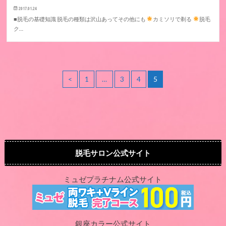
2017.01.24
■脱毛の基礎知識 脱毛の種類は沢山あってその他にも
カミソリで剃る
脱毛
ク…
<
1
…
3
4
5
脱毛サロン公式サイト
ミュゼプラチナム公式サイト
銀座カラー公式サイト