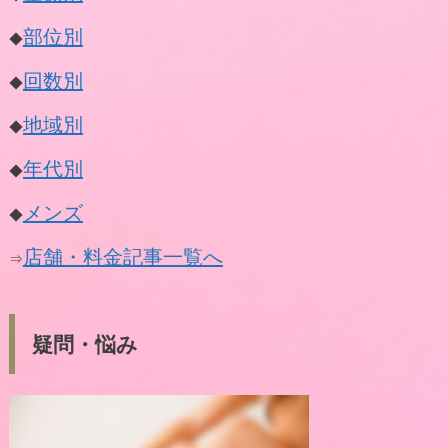
部位別
◆
回数別
◆
地域別
◆
年代別
◆
メンズ
◆
店舗・料金記事一覧へ
⇒
疑問・悩み